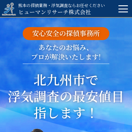
熊本の探偵業務・浮気調査ならお任せください
ヒューマンリサーチ
株式会社
安心安全の探偵事務所
あなたのお悩み、
プロが解決いたします!
北九州市で
浮気調査の
最安値目
指します！