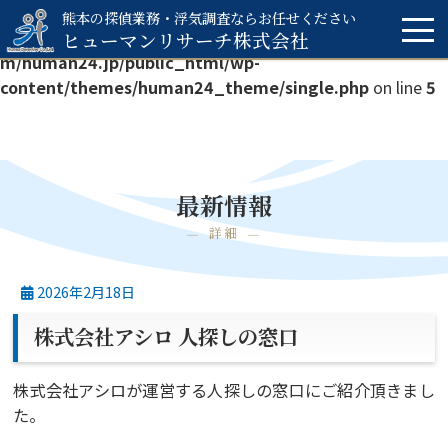
熊本の探偵業務・浮気調査ならお任せください
Warning
: Undefined array key 0 in
/home/human-
ヒューマンリサーチ
株式会社
m/human24.jp/public_html/wp-
content/themes/human24_theme/single.php
on line
5
最新情報
詳細
2026年2月18日
株式会社アシロ 人探しの窓口
株式会社アシロが運営する人探しの窓口にご紹介頂きまし
た。