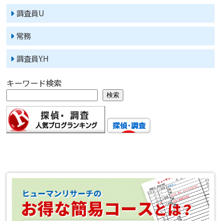
調査員U
常務
調査員Y.H
キーワード検索
検索