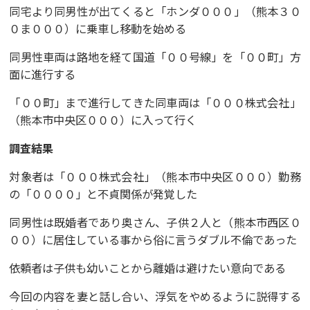
同宅より同男性が出てくると「ホンダ０００」（熊本３０
０ま０００）に乗車し移動を始める
同男性車両は路地を経て国道「００号線」を「００町」方
面に進行する
「００町」まで進行してきた同車両は「０００株式会社」
（熊本市中央区０００）に入って行く
調査結果
対象者は「０００株式会社」（熊本市中央区０００）勤務
の「００００」と不貞関係が発覚した
同男性は既婚者であり奥さん、子供２人と（熊本市西区０
００）に居住している事から俗に言うダブル不倫であった
依頼者は子供も幼いことから離婚は避けたい意向である
今回の内容を妻と話し合い、浮気をやめるように説得する