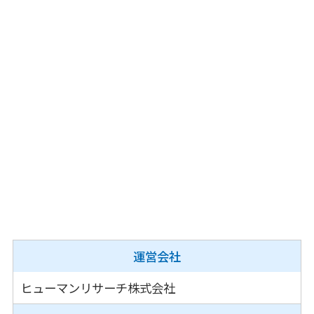
携帯・PHS OK
24時間相談無料
※勧誘や営業のお問い合わせ送信はご遠慮願いま
す。
運営会社
ヒューマンリサーチ株式会社