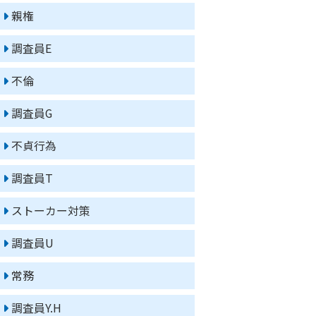
親権
調査員E
不倫
調査員G
不貞行為
調査員T
ストーカー対策
調査員U
常務
調査員Y.H