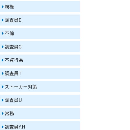
親権
調査員E
不倫
調査員G
不貞行為
調査員T
ストーカー対策
調査員U
常務
調査員Y.H