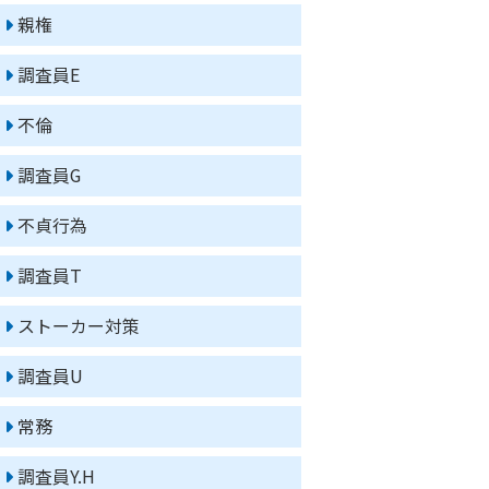
親権
調査員E
不倫
調査員G
不貞行為
調査員T
ストーカー対策
調査員U
常務
調査員Y.H