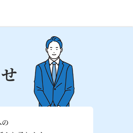
わせ
への