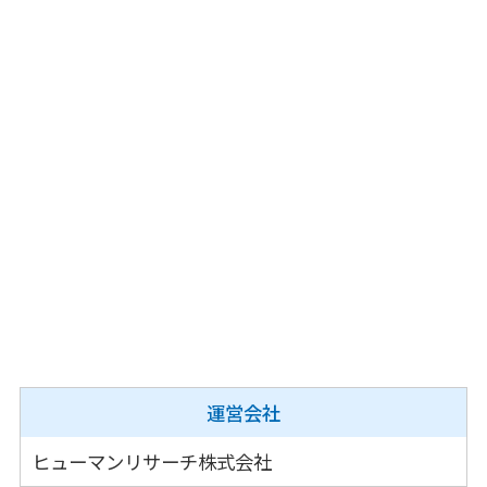
LINE無料相談はこちら
携帯・PHS OK
24時間相談無料
※勧誘や営業のお問い合わせ送信はご遠慮願いま
す。
運営会社
ヒューマンリサーチ株式会社