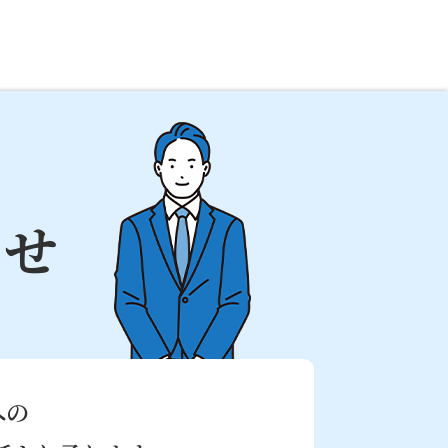
わせ
への