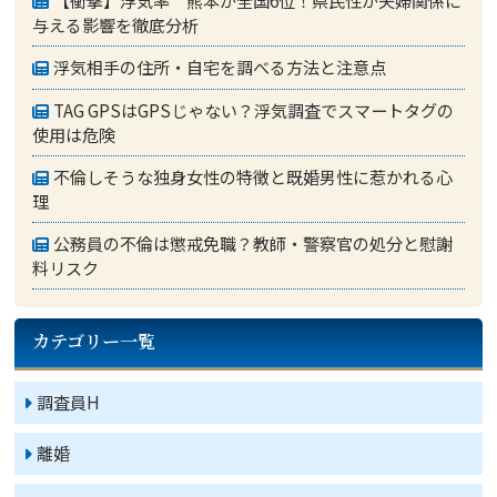
【衝撃】浮気率 熊本が全国6位！県民性が夫婦関係に
与える影響を徹底分析
浮気相手の住所・自宅を調べる方法と注意点
TAG GPSはGPSじゃない？浮気調査でスマートタグの
使用は危険
不倫しそうな独身女性の特徴と既婚男性に惹かれる心
理
公務員の不倫は懲戒免職？教師・警察官の処分と慰謝
料リスク
カテゴリー一覧
調査員H
離婚