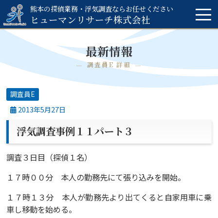
熊本の探偵業務・浮気調査ならお任せください
ヒューマンリサーチ
株式会社
最新情報
調査員E 詳細
調査員E
2013年5月27日
浮気調査事例１１パート３
調査３日目（探偵１名）
１７時００分 本人の勤務先にて張り込みを開始。
１７時１３分 本人が勤務先より出てくると自家用車に乗
車し移動を始める。