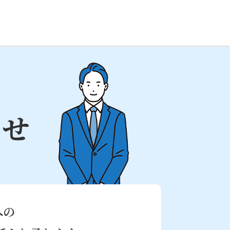
わせ
への