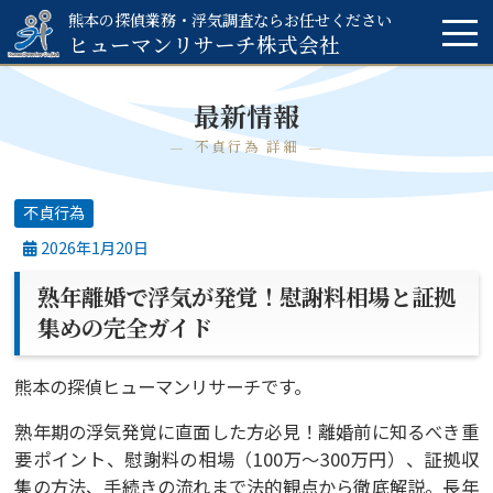
熊本の探偵業務・浮気調査ならお任せください
ヒューマンリサーチ
株式会社
最新情報
不貞行為 詳細
不貞行為
2026年1月20日
熟年離婚で浮気が発覚！慰謝料相場と証拠
集めの完全ガイド
熊本の探偵ヒューマンリサーチです。
熟年期の浮気発覚に直面した方必見！離婚前に知るべき重
要ポイント、慰謝料の相場（100万〜300万円）、証拠収
集の方法、手続きの流れまで法的観点から徹底解説。長年