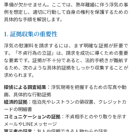
準備が欠かせません。ここでは、熟年離婚に伴う浮気の事
例を想定し、適切に行動して自身の権利を保護するための
具体的な手順を解説します。
1. 証拠収集の重要性
浮気の慰謝料を請求するには、まず明確な証拠が肝要で
す。「不貞行為の立証」は、請求を成功に導くための重要
な要素です。証拠が不十分であると、法的手続きが難航す
るため、次のような具体的証拠をしっかり収集することが
求められます。
探偵による調査結果
：浮気現場を把握するための写真や動
画、具体的な行動証拠
経済的証拠
：宿泊先やレストランの領収書、クレジットカ
ードの明細書
コミュニケーションの証拠
：不貞相手とのやり取りを示す
メールやLINEメッセージ
第三者の証言
：友人や信頼できる人物からの証言