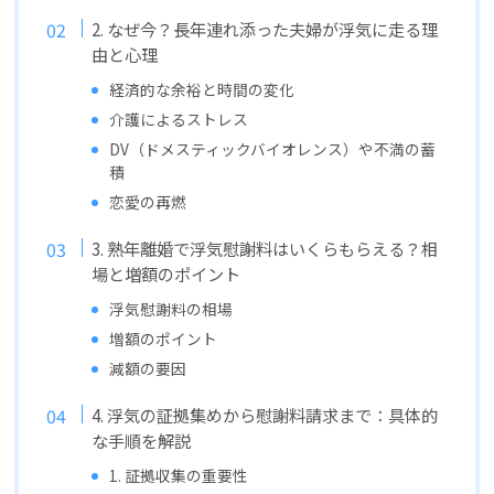
2. なぜ今？長年連れ添った夫婦が浮気に走る理
由と心理
経済的な余裕と時間の変化
介護によるストレス
DV（ドメスティックバイオレンス）や不満の蓄
積
恋愛の再燃
3. 熟年離婚で浮気慰謝料はいくらもらえる？相
場と増額のポイント
浮気慰謝料の相場
増額のポイント
減額の要因
4. 浮気の証拠集めから慰謝料請求まで：具体的
な手順を解説
1. 証拠収集の重要性