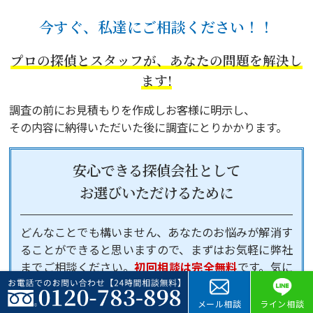
今すぐ、私達にご相談ください！！
プロの探偵とスタッフが、あなたの問題を解決し
ます!
調査の前にお見積もりを作成しお客様に明示し、
その内容に納得いただいた後に調査にとりかかります。
安心できる探偵会社として
お選びいただけるために
どんなことでも構いません、あなたのお悩みが解消す
ることができると思いますので、まずはお気軽に弊社
までご相談ください。
初回相談は完全無料
です。気に
なっていることをできるだけ早く解消して欲しいか
ら、まずはすぐ以下の番号からお電話ください。
メール相談
ライン相談